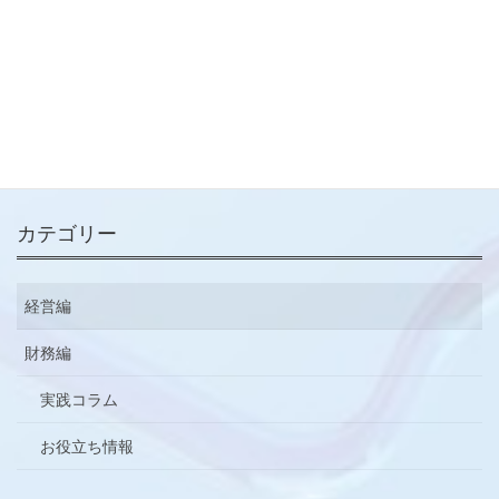
投
ペ
ペ
ペ
«
1
…
16
17
稿
ー
ー
ー
ジ
ジ
ジ
の
メールマガジン
ペ
ご登録はこちらから
ー
ジ
送
カテゴリー
り
経営編
財務編
実践コラム
お役立ち情報