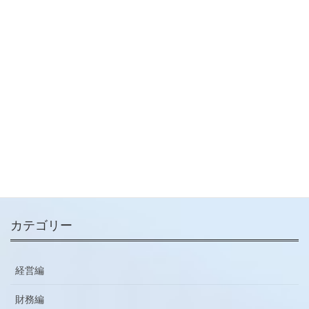
財務編
次の記事
【実践コラム】経営者と会計の
知識について
2021-11-25
メールマガジン
ご登録はこちらから
カテゴリー
経営編
財務編