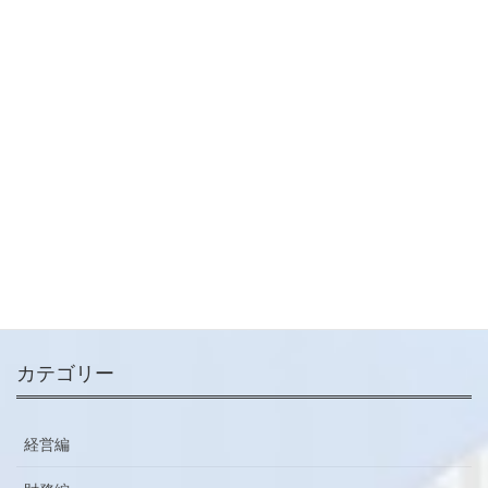
経営編
次の記事
【経営コラム】新入社員へのメ
ッセージ！〔その２〕 （※新入
社員に伝えてあげてくださ
い。）
2024-03-04
メールマガジン
ご登録はこちらから
カテゴリー
経営編