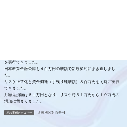
資金繰り計画書や事業計画書などの資料の作成、及び金融機関の
コーディネート、説明補助を行いました。
◆
結果
新規の信用金庫で、不動産担保付プロパー融資８０百万円と保証
協会保証付き融資１２百万円を実行しました。
リスケ先の信保証協会保証付き融資８８百万円を全額返済しまし
た。これによりリスケは解消、また、手残り４百万円の資金調達
を実行できました。
日本政策金融公庫も４百万円の増額で新規契約にまき直しまし
た。
リスケ正常化と資金調達（手残り純増額）８百万円を同時に実行
できました。
月額返済額は６１万円となり、リスケ時５１万円から１０万円の
増加に留まりました。
金融機関対応事例
相談事例カテゴリー