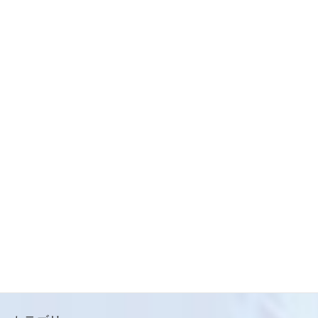
…次回号につづく
経営編
カテゴリー
経営編
次の記事
【お役立ち情報】キャリアアッ
プ助成金（正社員化コース）に
ついて
2021-03-11
メールマガジン
ご登録はこちらから