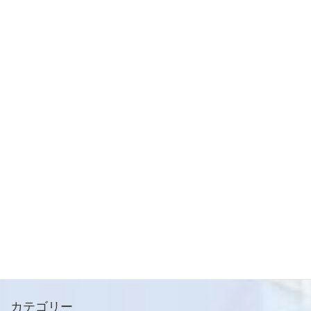
財務編
前の記事
【お役立ち情報】ＩＴ導入補助
金２０２５について
2025-09-25
財務編
次の記事
【お役立ち情報】中小企業新事
業進出促進補助金の第２回公募
について
2025-10-02
メールマガジン
ご登録はこちらから
カテゴリー