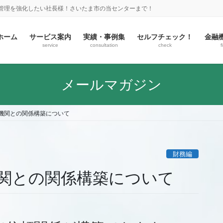
金管理を強化したい社長様！さいたま市の当センターまで！
ホーム
サービス案内
実績・事例集
セルフチェック！
金融
service
consultation
check
f
メールマガジン
機関との関係構築について
財務編
関との関係構築について