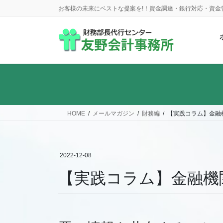
コ
ナ
お客様の未来にベストな提案を!！資金調達・銀行対応・資
ン
ビ
テ
ゲ
ン
ー
ツ
シ
に
ョ
移
ン
動
に
移
動
HOME
メールマガジン
財務編
【実践コラム】金融
2022-12-08
【実践コラム】金融機