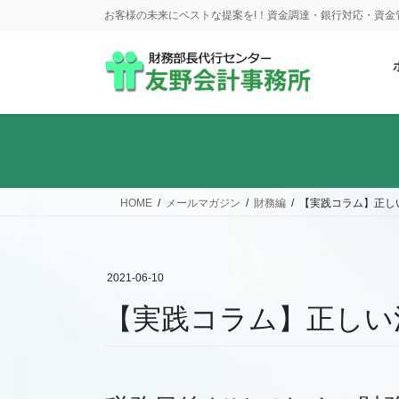
コ
ナ
お客様の未来にベストな提案を!！資金調達・銀行対応・資
ン
ビ
テ
ゲ
ン
ー
ツ
シ
に
ョ
移
ン
動
に
移
動
HOME
メールマガジン
財務編
【実践コラム】正し
2021-06-10
【実践コラム】正しい