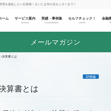
金管理を強化したい社長様！さいたま市の当センターまで！
ホーム
サービス案内
実績・事例集
セルフチェック！
金融
service
consultation
check
f
メールマガジン
い決算書とは
財務編
決算書とは