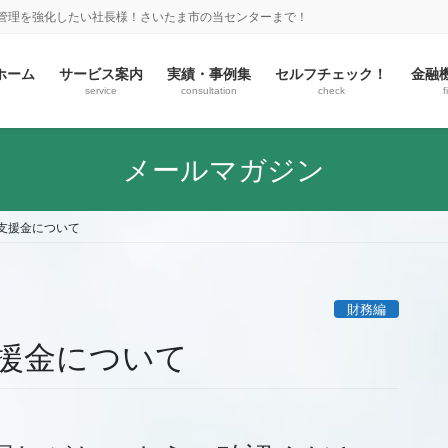
金管理を強化したい社長様！さいたま市の当センターまで！
ホーム
サービス案内
実績・事例集
セルフチェック！
金融
service
consultation
check
f
メールマガジン
支援金について
財務編
援金について