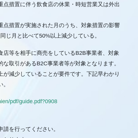
重点措置に伴う飲食店の休業・時短営業又は外出
重点措置が実施された月のうち、対象措置の影響
年の同じ月と比べて50%以上減少している。
食店等を相手に商売をしているB2B事業者、対象
的な取引があるB2C事業者等が対象となります。
上が減少していることが要件です。下記早わかり
い。
shien/pdf/guide.pdf?0908
申請を行ってください。