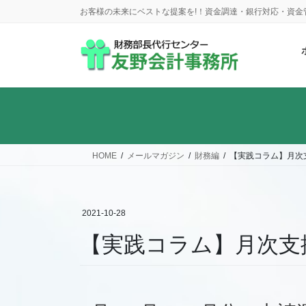
コ
ナ
お客様の未来にベストな提案を!！資金調達・銀行対応・資
ン
ビ
テ
ゲ
ン
ー
ツ
シ
に
ョ
移
ン
動
に
移
動
HOME
メールマガジン
財務編
【実践コラム】月次
2021-10-28
【実践コラム】月次支