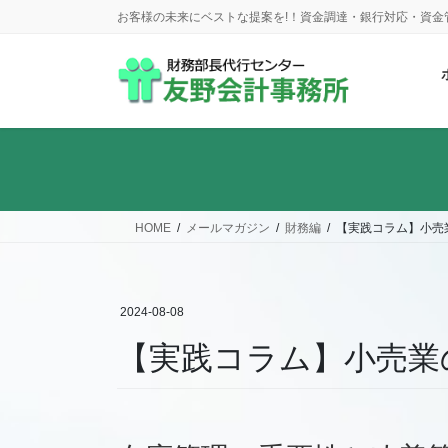
コ
ナ
お客様の未来にベストな提案を!！資金調達・銀行対応・資
ン
ビ
テ
ゲ
ン
ー
ツ
シ
に
ョ
移
ン
動
に
移
動
HOME
メールマガジン
財務編
【実践コラム】小売
2024-08-08
【実践コラム】小売業