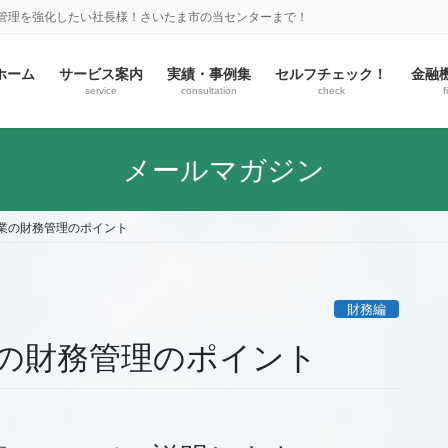
金管理を強化したい社長様！さいたま市の当センターまで！
ホーム
サービス案内
実績・事例集
セルフチェック！
金融
service
consultation
check
f
メールマガジン
業の財務管理のポイント
財務編
の財務管理のポイント