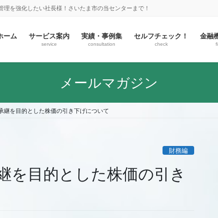
金管理を強化したい社長様！さいたま市の当センターまで！
ホーム
サービス案内
実績・事例集
セルフチェック！
金融
service
consultation
check
f
メールマガジン
承継を目的とした株価の引き下げについて
財務編
継を目的とした株価の引き