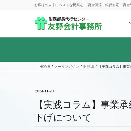
コ
ナ
お客様の未来にベストな提案を!！資金調達・銀行対応・資
ン
ビ
テ
ゲ
ン
ー
ツ
シ
に
ョ
移
ン
動
に
移
動
HOME
メールマガジン
財務編
【実践コラム】事業
2024-11-28
【実践コラム】事業承
下げについて