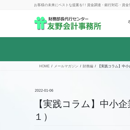
コ
ナ
お客様の未来にベストな提案を!！資金調達・銀行対応・資
ン
ビ
テ
ゲ
ン
ー
ツ
シ
に
ョ
移
ン
動
に
移
動
HOME
メールマガジン
財務編
【実践コラム】中小
2022-01-06
【実践コラム】中小企
１）