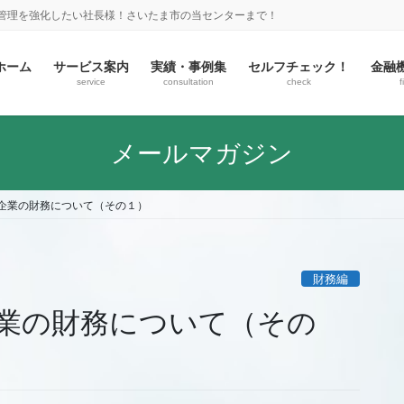
金管理を強化したい社長様！さいたま市の当センターまで！
ホーム
サービス案内
実績・事例集
セルフチェック！
金融
service
consultation
check
f
メールマガジン
企業の財務について（その１）
財務編
業の財務について（その