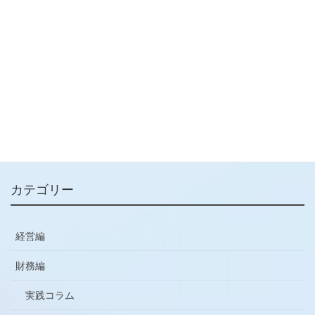
【お役立ち情報】人材開発支援
助成金（事業展開等リスキリン
グ支援コース）について
2023-08-03
メールマガジン
ご登録はこちらから
カテゴリー
経営編
財務編
実践コラム