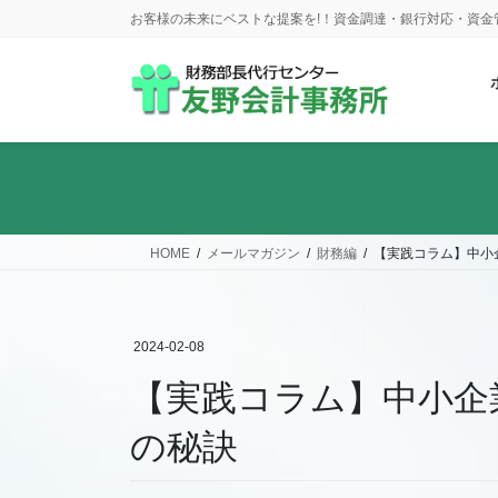
コ
ナ
お客様の未来にベストな提案を!！資金調達・銀行対応・資
ン
ビ
テ
ゲ
ン
ー
ツ
シ
に
ョ
移
ン
動
に
移
動
HOME
メールマガジン
財務編
【実践コラム】中小
2024-02-08
【実践コラム】中小企
の秘訣