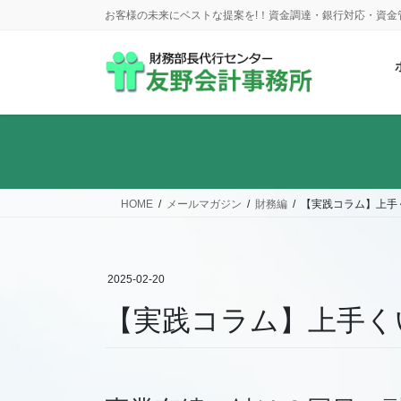
コ
ナ
お客様の未来にベストな提案を!！資金調達・銀行対応・資
ン
ビ
テ
ゲ
ン
ー
ツ
シ
に
ョ
移
ン
動
に
移
動
HOME
メールマガジン
財務編
【実践コラム】上手
2025-02-20
【実践コラム】上手く