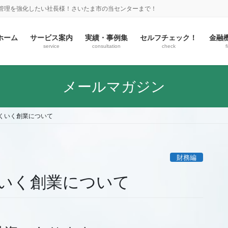
金管理を強化したい社長様！さいたま市の当センターまで！
ホーム
サービス案内
実績・事例集
セルフチェック！
金融
service
consultation
check
f
メールマガジン
くいく創業について
財務編
いく創業について