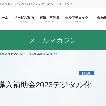
金管理を強化したい社長様！さいたま市の当センターまで！
ホーム
サービス案内
実績・事例集
セルフチェック！
金融
service
consultation
check
f
メールマガジン
Ｔ導入補助金2023デジタル化基盤導入枠について
財務編
入補助金2023デジタル化