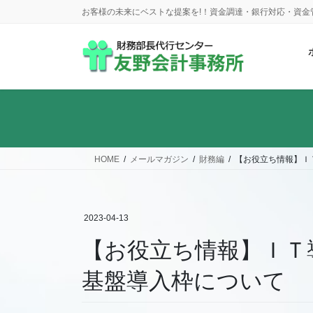
コ
ナ
お客様の未来にベストな提案を!！資金調達・銀行対応・資
ン
ビ
テ
ゲ
ン
ー
ツ
シ
に
ョ
移
ン
動
に
移
動
HOME
メールマガジン
財務編
【お役立ち情報】Ｉ
2023-04-13
【お役立ち情報】ＩＴ導
基盤導入枠について