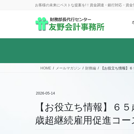
コ
ナ
お客様の未来にベストな提案を!！資金調達・銀行対応・資
ン
ビ
テ
ゲ
ン
ー
ツ
シ
に
ョ
移
ン
動
に
移
動
HOME
メールマガジン
財務編
【お役立ち情報】６
2026-05-14
【お役立ち情報】６５
歳超継続雇用促進コー