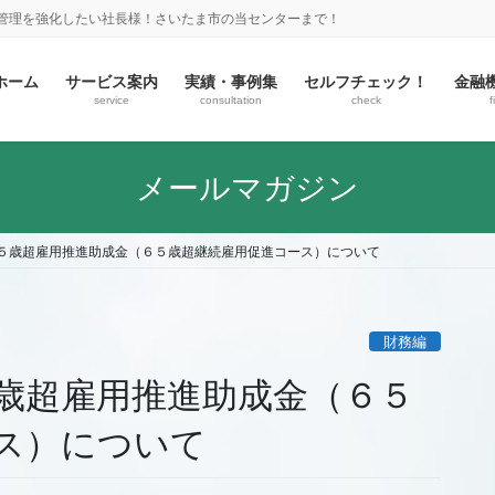
金管理を強化したい社長様！さいたま市の当センターまで！
ホーム
サービス案内
実績・事例集
セルフチェック！
金融
service
consultation
check
f
メールマガジン
５歳超雇用推進助成金（６５歳超継続雇用促進コース）について
財務編
歳超雇用推進助成金（６５
ス）について