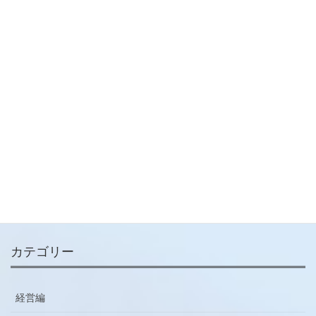
2024-07-11
経営編
次の記事
【経営コラム】規模の縮小を容
認する計画を！
2024-07-15
メールマガジン
ご登録はこちらから
カテゴリー
経営編