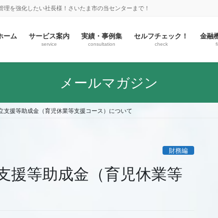
金管理を強化したい社長様！さいたま市の当センターまで！
ホーム
サービス案内
実績・事例集
セルフチェック！
金融
service
consultation
check
f
メールマガジン
立支援等助成金（育児休業等支援コース）について
財務編
支援等助成金（育児休業等