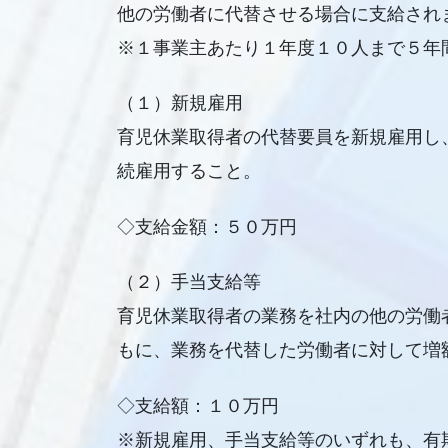
他の労働者に代替させる場合に支給され
※１事業主あたり１年度１０人まで５年
（１）新規雇用
育児休業取得者の代替要員を新規雇用し
続雇用すること。
◇支給金額：５０万円
（２）手当支給等
育児休業取得者の業務を社内の他の労働
もに、業務を代替した労働者に対して増
◇支給額：１０万円
※新規雇用、手当支給等のいずれも、有