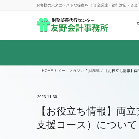
コ
ナ
お客様の未来にベストな提案を!！資金調達・銀行対応・資
ン
ビ
テ
ゲ
ン
ー
ツ
シ
に
ョ
移
ン
動
に
移
動
HOME
メールマガジン
財務編
【お役立ち情報】両
2023-11-30
【お役立ち情報】両立
支援コース）について